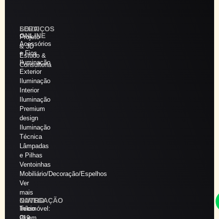
SERVIÇOS
LOJA
ONLINE
Projeto
Acessórios
& 3D
e Fios
Estudo &
Iluminação
Consultoria
Exterior
Iluminação
Interior
Iluminação
Premium
design
Iluminação
Técnica
Lâmpadas
e Pilhas
Ventoinhas
Mobiliário/Decoração/Espelhos
Ver
mais
NAVEGAÇÃO
OUTRO
Início
Telemóvel:
Quem
919