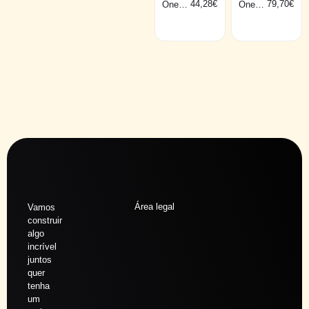
44,28
€
79,70
€
One
One
THE
THE
RETR
RETR
O
O
65105
65205
N/MG
N/MG
Área legal
Vamos
construir
algo
incrível
juntos
quer
tenha
um