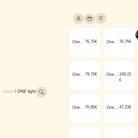
FILTROS
76,75
€
76,75
€
One
One
RETR
RETR
O 1
O 2
79,70
€
109,22
One
One
THE
THE
€
RETR
RETR
O
O
65205
65305
Início
/ ONE light
N/BBS
N/BBS
70,85
€
47,23
€
One
One
RETR
THE
O 3
RETR
O
65105
N/BBS