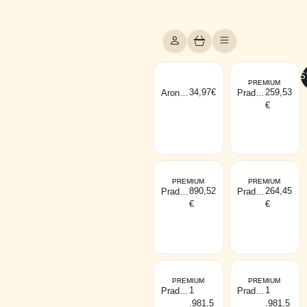
FILTROS
PREMIUM
34,97
€
259,53
Aron
Pradie
ARI
r
€
BRICK
1
parede
vermel
ho
PREMIUM
PREMIUM
890,52
264,45
Pradie
Pradie
r
r
€
€
HOGA
HUGY
R1
1
parede
parede
preto
preto
PREMIUM
PREMIUM
1
1
Pradie
Pradie
r
r
.981,5
.981,5