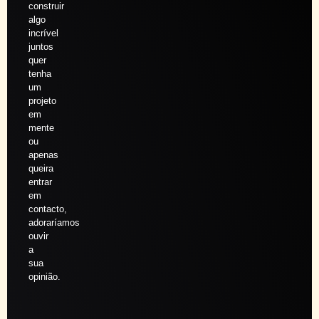
construir
algo
incrível
juntos
quer
tenha
um
projeto
em
mente
ou
apenas
queira
entrar
em
contacto,
adoraríamos
ouvir
a
sua
opinião.
Agendar