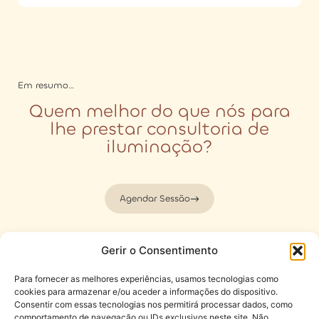
Em resumo…
Quem melhor do que nós para
lhe prestar consultoria de
iluminação?
Agendar Sessão
Gerir o Consentimento
FAQ'S
Porque devo contratar
Para fornecer as melhores experiências, usamos tecnologias como
Agendar
diretamente a consultoria de
sessão
cookies para armazenar e/ou aceder a informações do dispositivo.
iluminação convosco?
Consentir com essas tecnologias nos permitirá processar dados, como
comportamento de navegação ou IDs exclusivos neste site. Não