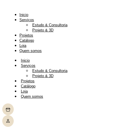
Pular
para
o
Inicio
conteúdo
Serviços
Estudo & Consultoria
Projeto & 3D
Projetos
Catálogo
Loja
Quem somos
Inicio
Serviços
Estudo & Consultoria
Projeto & 3D
Projetos
Catálogo
Loja
Quem somos