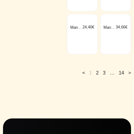
24,40
€
34,66
€
Mantra
Mantra
GUIN
GUIN
CHO
CHO
preto
preto
3W
5W
<
1
2
3
…
14
>