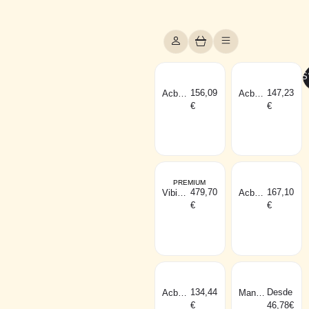
FILTROS
156,09
147,23
Acb
Acb
HALO
Halo
€
€
mesa
parede
preto
dourad
o
PREMIUM
479,70
167,10
Vibia
Acb
MUSA
HALO
€
€
mesa
mesa
salmã
dourad
o
o
134,44
Desde
Acb
Mantra
Halo
DAVO
€
46,78€