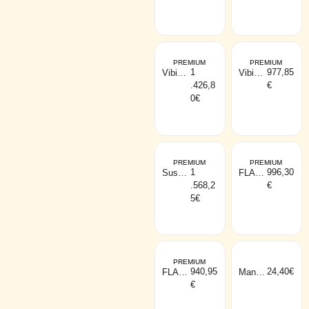
branco
preto
PREMIUM
PREMIUM
1
977,85
Vibia
Vibia
FLAMI
SKAN
.426,8
€
NGO
mesa
branco
0
€
PREMIUM
PREMIUM
1
996,30
Suspe
FLAT
nsão
pé
.568,2
€
WIRE
grande
FLOW
cinza
5
€
PREMIUM
940,95
24,40
€
FLAT
Mantra
pé
GUIN
€
peque
CHO
no
branco
cinza
3W