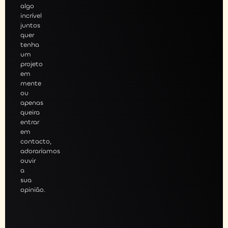
algo
incrível
juntos
quer
tenha
um
projeto
em
mente
ou
apenas
queira
entrar
em
contacto,
adoraríamos
ouvir
a
sua
opinião.
gendar
sessão