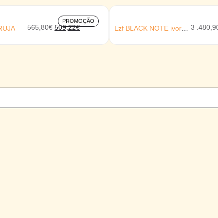
PROMOÇÃO
565,80
€
509,22
€
3 .480,9
RUJA
Lzf BLACK NOTE ivory
black