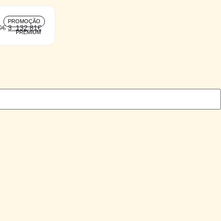
PROMOÇÃO
0
€
3 .132,81
€
PREMIUM