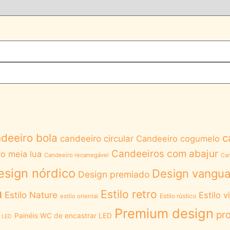
deeiro bola
c
candeeiro circular
Candeeiro cogumelo
Candeeiros com abajur
o meia lua
Candeeiro recarregável
Can
esign nórdico
Design vangua
Design premiado
a
Estilo retro
Estilo Nature
Estilo v
Estilo rústico
estilo oriental
Premium design
pro
Painéis WC de encastrar LED
e LED