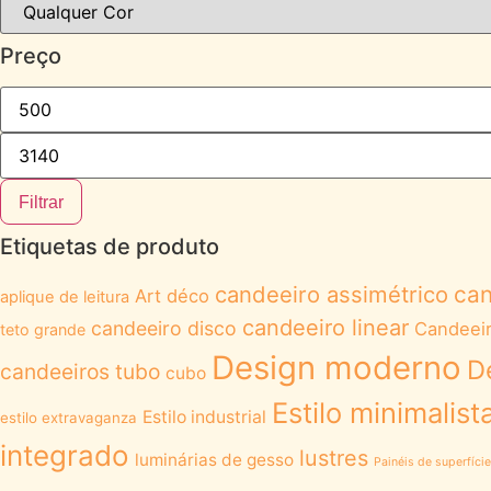
Preço
Filtrar
Etiquetas de produto
candeeiro assimétrico
can
Art déco
aplique de leitura
candeeiro linear
candeeiro disco
Candeeir
teto grande
Design moderno
D
candeeiros tubo
cubo
Estilo minimalist
Estilo industrial
estilo extravaganza
integrado
lustres
luminárias de gesso
Painéis de superfíci