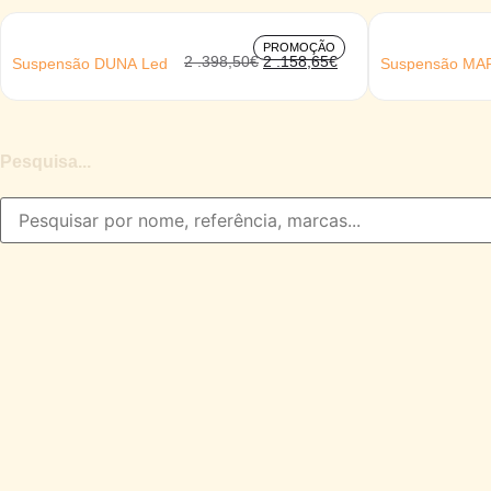
PROMOÇÃO
2 .398,50
€
2 .158,65
€
Suspensão DUNA Led
Suspensão MA
Pesquisa...