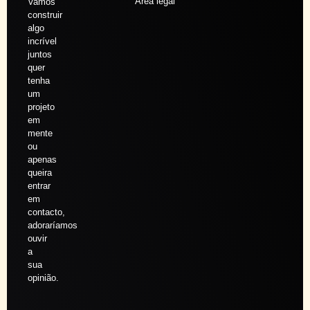
Área legal
Vamos
construir
algo
incrível
juntos
quer
tenha
um
projeto
em
mente
ou
apenas
queira
entrar
em
contacto,
adoraríamos
ouvir
a
sua
opinião.