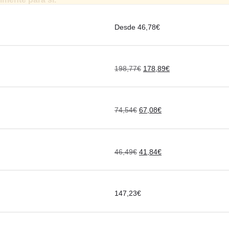
Desde 46,78€
198,77
€
178,89
€
74,54
€
67,08
€
46,49
€
41,84
€
147,23
€