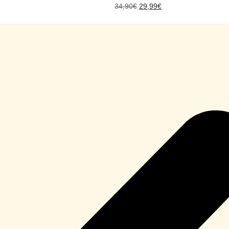
34,90
€
29,99
€