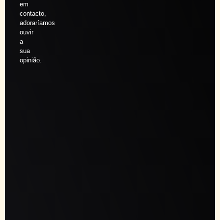
em
contacto,
adoraríamos
ouvir
a
sua
opinião.
Agendar
sessão