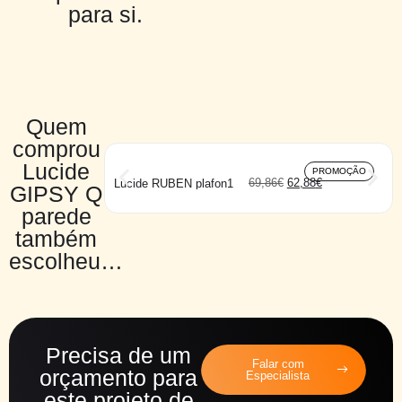
para si.
Quem
comprou
Lucide
PROMOÇÃO
69,86
€
62,88
€
Lucide RUBEN plafon1
GIPSY Q
parede
também
escolheu…
Precisa de um
Falar com
orçamento para
Especialista
este projeto de