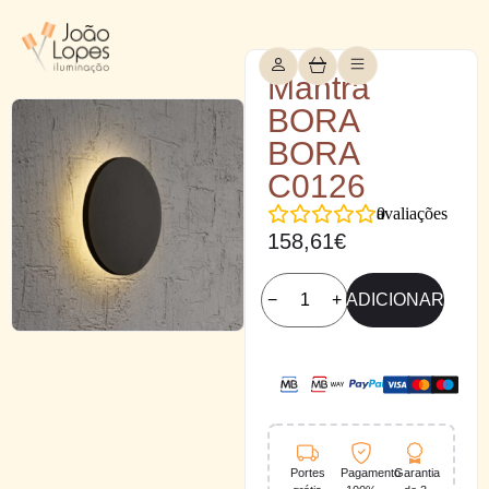
Mantra
BORA
BORA
C0126
0
avaliações
158,61
€
−
+
ADICIONAR
Portes
Pagamento
Garantia