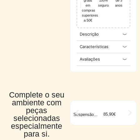
grátis
100%
de 3
em
seguro
anos
compras
superiores
a 50€
Descrição
Características
Avaliações
Complete o seu
ambiente com
peças
85,90
€
Suspensão
selecionadas
HORNWOOD
especialmente
para si.