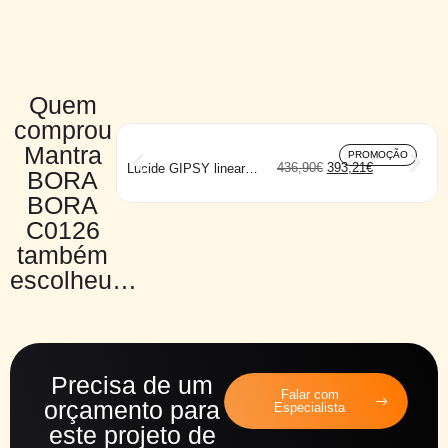
Quem
comprou
Mantra
PROMOÇÃO
436,90
€
393,21
€
Lucide GIPSY linear
BORA
preta
BORA
C0126
também
escolheu…
Precisa de um
Falar com
orçamento para
Especialista
este projeto de