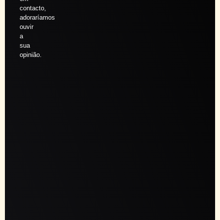
contacto,
adoraríamos
ouvir
a
sua
opinião.
Agendar
sessão