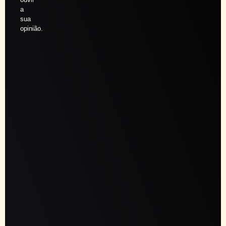
a
sua
opinião.
Agendar
sessão