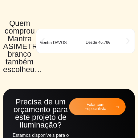
Quem
comprou
Mantra
Desde 46,78€
Mantra DAVOS
ASIMETRIC
branco
também
escolheu…
Precisa de um
Falar com
orçamento para
Especialista
este projeto de
iluminação?
Estamos disponíveis para o