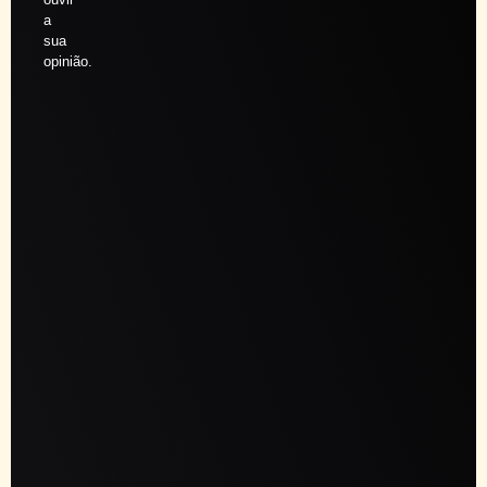
a
sua
opinião.
Agendar
sessão