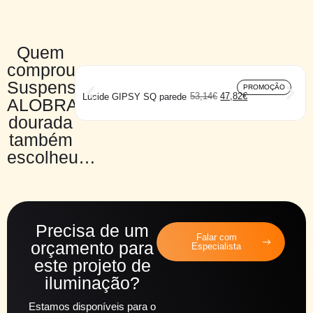
Quem
comprou
Suspensão
PROMOÇÃO
53,14
€
47,82
€
Lucide GIPSY SQ parede
ALOBRASE
dourada
também
escolheu…
Precisa de um
Falar com
orçamento para
Especialista
este projeto de
iluminação?
Estamos disponíveis para o