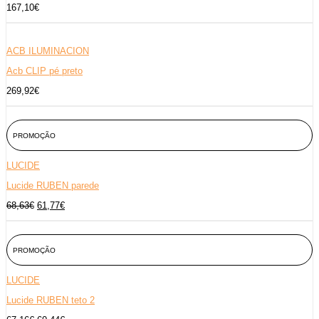
3
€
167,10
€
4
.
,
9
0
ACB ILUMINACION
€
.
Acb CLIP pé preto
269,92
€
PROMOÇÃO
LUCIDE
Lucide RUBEN parede
O
O
68,63
€
61,77
€
p
p
r
r
e
e
ç
ç
PROMOÇÃO
o
o
o
a
r
t
LUCIDE
i
u
Lucide RUBEN teto 2
g
a
i
l