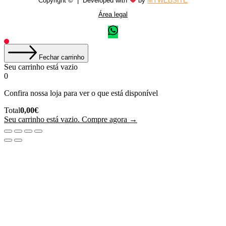
Copyright © | Developed with
by
MYWEBSITE
Área legal
Fechar carrinho
Seu carrinho está vazio
0
Confira nossa loja para ver o que está disponível
Total
Total
0,00
€
do
Seu carrinho está vazio. Compre agora →
Carrinho: