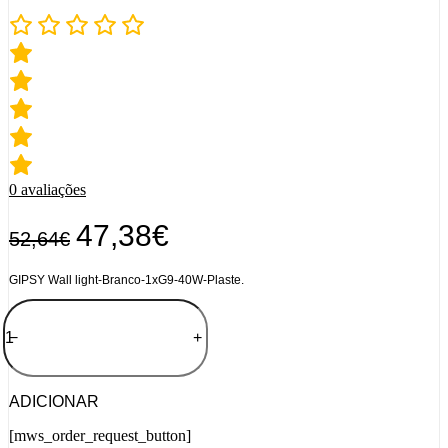
0
avaliações
O
O
47,38
€
52,64
€
preço
preço
original
atual
GIPSY Wall light-Branco-1xG9-40W-Plaste.
era:
é:
Quantidade
52,64€.
47,38€.
de
−
+
Lucide
GIPSY
rock
parede
ADICIONAR
[mws_order_request_button]