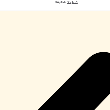
94,95
€
85,46
€