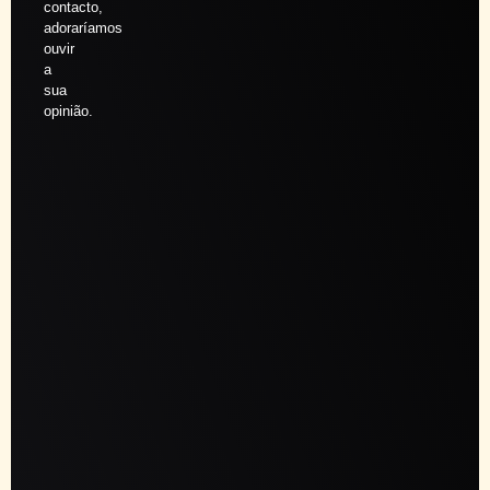
contacto,
adoraríamos
ouvir
a
sua
opinião.
Agendar
sessão