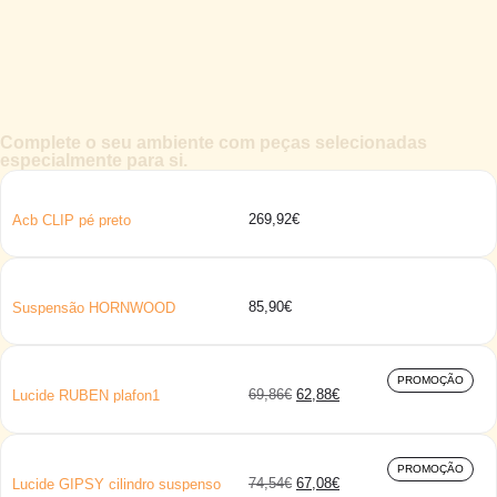
Complete o seu ambiente com peças selecionadas
especialmente para si.
269,92
€
Acb CLIP pé preto
85,90
€
Suspensão HORNWOOD
PROMOÇÃO
69,86
€
62,88
€
Lucide RUBEN plafon1
PROMOÇÃO
74,54
€
67,08
€
Lucide GIPSY cilindro suspenso