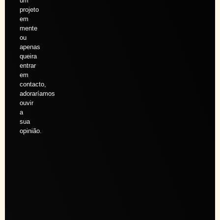
um
projeto
em
mente
ou
apenas
queira
entrar
em
contacto,
adoraríamos
ouvir
a
sua
opinião.
Agendar
sessão