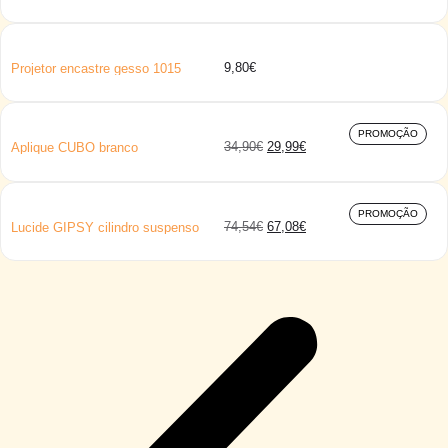
9,80
€
Projetor encastre gesso 1015
PROMOÇÃO
34,90
€
29,99
€
Aplique CUBO branco
PROMOÇÃO
74,54
€
67,08
€
Lucide GIPSY cilindro suspenso