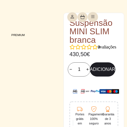
Suspensão
MINI SLIM
PREMIUM
branca
0
avaliações
430,50
€
−
+
ADICIONAR
Portes
Pagamento
Garantia
grátis
100%
de 3
em
seguro
anos