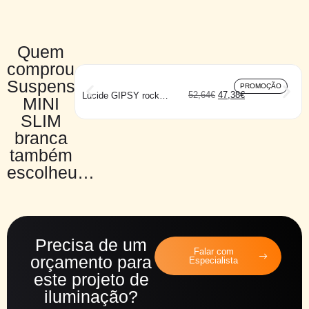
Quem
comprou
Suspensão
PROMOÇÃO
52,64
€
47,38
€
Lucide GIPSY rock
MINI
parede
SLIM
branca
também
escolheu…
Precisa de um
Falar com
orçamento para
Especialista
este projeto de
iluminação?