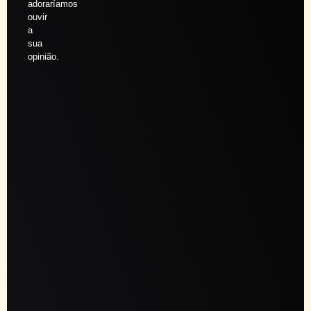
adoraríamos
ouvir
a
sua
opinião.
Agendar
sessão