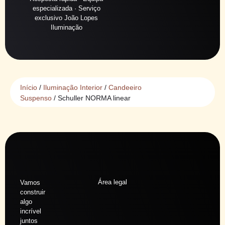
especializada · Serviço
exclusivo João Lopes
Iluminação
Início
/
Iluminação Interior
/
Candeeiro
Suspenso
/ Schuller NORMA linear
Área legal
Vamos
construir
algo
incrível
juntos