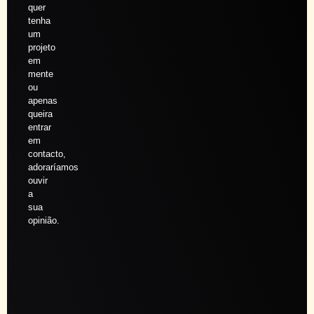
quer
tenha
um
projeto
em
mente
ou
apenas
queira
entrar
em
contacto,
adoraríamos
ouvir
a
sua
opinião.
Agendar
sessão