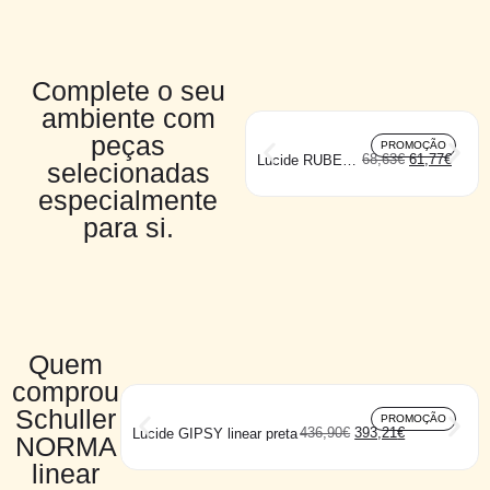
Complete o seu
ambiente com
peças
PROMOÇÃO
68,63
€
61,77
€
Lucide RUBEN
selecionadas
parede
especialmente
para si.
Quem
comprou
Schuller
PROMOÇÃO
436,90
€
393,21
€
Lucide GIPSY linear preta
NORMA
linear