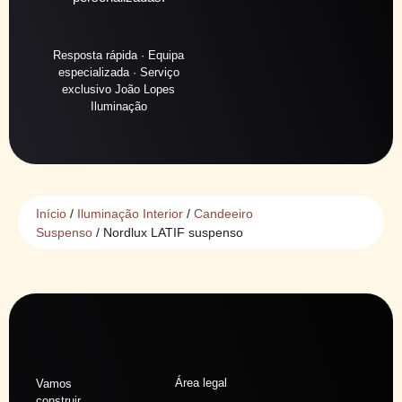
Resposta rápida · Equipa
especializada · Serviço
exclusivo João Lopes
Iluminação
Início
/
Iluminação Interior
/
Candeeiro
Suspenso
/ Nordlux LATIF suspenso
Área legal
Vamos
construir