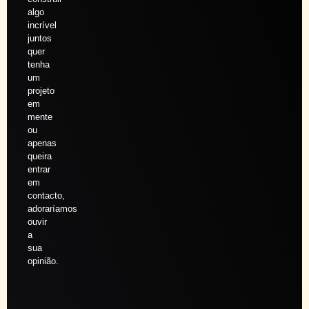
algo
incrível
juntos
quer
tenha
um
projeto
em
mente
ou
apenas
queira
entrar
em
contacto,
adoraríamos
ouvir
a
sua
opinião.
Agendar
sessão