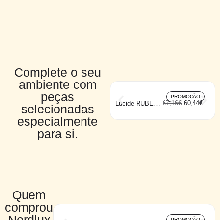
Complete o seu
ambiente com
peças
PROMOÇÃO
67,16
€
60,44
€
Lucide RUBEN
selecionadas
teto 2
especialmente
para si.
Quem
comprou
Nordlux
PROMOÇÃO