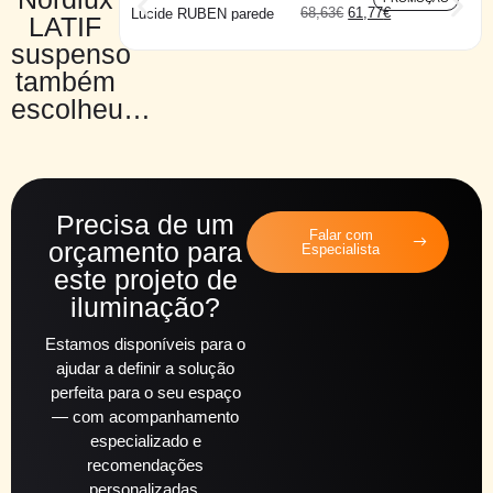
68,63
€
61,77
€
Lucide RUBEN parede
LATIF
suspenso
também
escolheu…
Precisa de um
Falar com
orçamento para
Especialista
este projeto de
iluminação?
Estamos disponíveis para o
ajudar a definir a solução
perfeita para o seu espaço
— com acompanhamento
especializado e
recomendações
personalizadas.