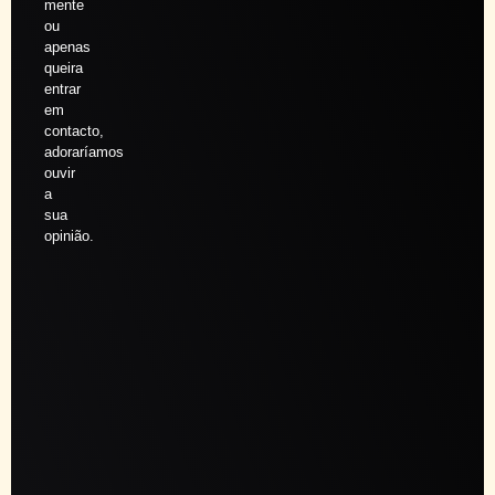
mente
ou
apenas
queira
entrar
em
contacto,
adoraríamos
ouvir
a
sua
opinião.
Agendar
sessão