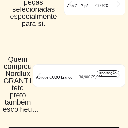
peças
269,92
€
Acb CLIP pé
selecionadas
preto
especialmente
para si.
Quem
comprou
Nordlux
PROMOÇÃO
34,90
€
29,99
€
Aplique CUBO branco
GRANT1
teto
preto
também
escolheu…