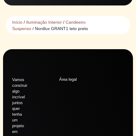
Início
/
Iluminação Interior
/
Candeeiro
Suspenso
/ Nordlux GRANT1 teto preto
Área legal
Vamos
construir
algo
incrível
juntos
quer
tenha
um
projeto
em