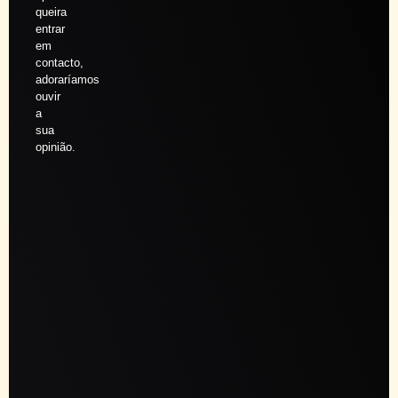
queira
entrar
em
contacto,
adoraríamos
ouvir
a
sua
opinião.
Agendar
sessão