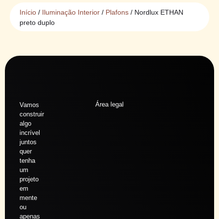
Início
/
Iluminação Interior
/
Plafons
/ Nordlux ETHAN
preto duplo
Área legal
Vamos
construir
algo
incrível
juntos
quer
tenha
um
projeto
em
mente
ou
apenas