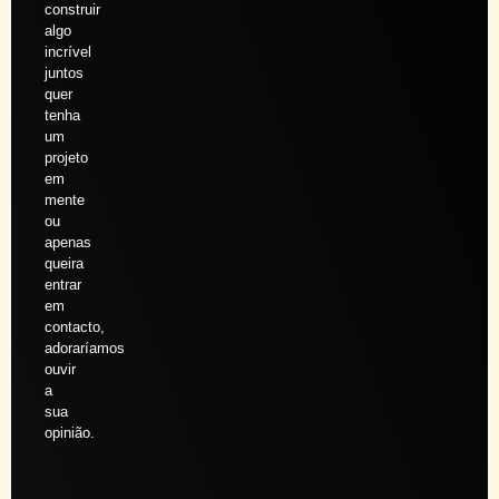
construir
algo
incrível
juntos
quer
tenha
um
projeto
em
mente
ou
apenas
queira
entrar
em
contacto,
adoraríamos
ouvir
a
sua
opinião.
Agendar
sessão