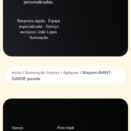
personalizadas.
Resposta rápida · Equipa
especializada · Serviço
exclusivo João Lopes
Iluminação
Início
/
Iluminação Interior
/
Apliques
/ Maytoni AVANT-
GARDE parede
Área legal
Vamos