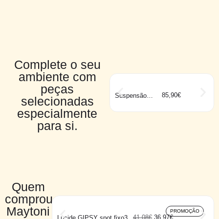
Complete o seu
ambiente com
peças
85,90
€
Suspensão
selecionadas
HORNWOOD
especialmente
para si.
Quem
comprou
Maytoni
PROMOÇÃO
41,08
€
36,97
€
Lucide GIPSY spot fixo3