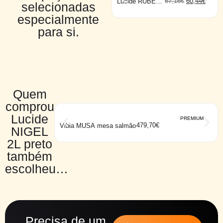
67,16
€
60,44
€
Lucide RUBEN
selecionadas
teto 2
especialmente
para si.
Quem
comprou
Lucide
PREMIUM
479,70
€
Vibia MUSA mesa salmão
NIGEL
2L preto
também
escolheu…
Precisa de um