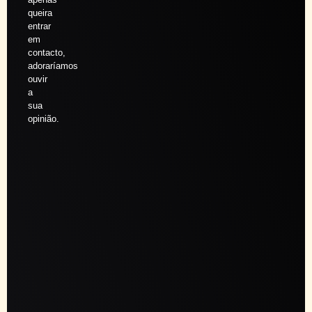
queira
entrar
em
contacto,
adoraríamos
ouvir
a
sua
opinião.
Agendar
sessão