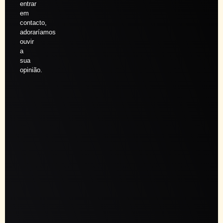
entrar
em
contacto,
adoraríamos
ouvir
a
sua
opinião.
Agendar
sessão