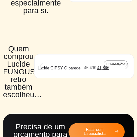
especialmente
para si.
Quem
comprou
Lucide
PROMOÇÃO
46,49
€
41,84
€
Lucide GIPSY Q parede
FUNGUS
retro
também
escolheu…
Precisa de um
Falar com
orçamento para
Especialista