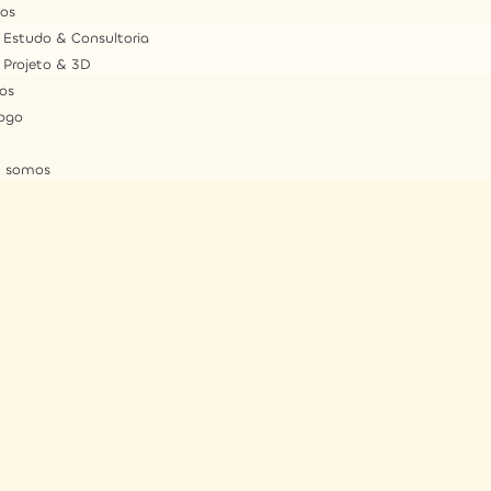
ços
Estudo & Consultoria
Projeto & 3D
tos
ogo
 somos