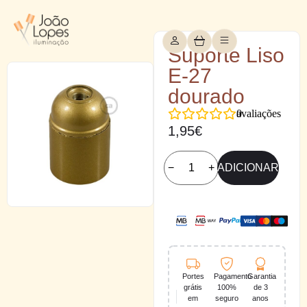
Suporte Liso
E-27
dourado
0
avaliações
1,95
€
−
+
ADICIONAR
Portes
Pagamento
Garantia
grátis
100%
de 3
em
seguro
anos