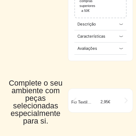
compras
superiores
a 50€
Descrição
Características
Avaliações
Complete o seu
ambiente com
peças
2,95
€
Fio Textil
selecionadas
2×0,75mm
Zebra Preto e
especialmente
Branco
para si.