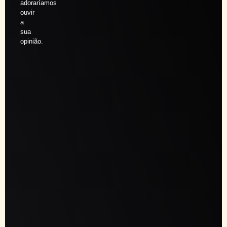
adoraríamos
ouvir
a
sua
opinião.
Agendar
sessão