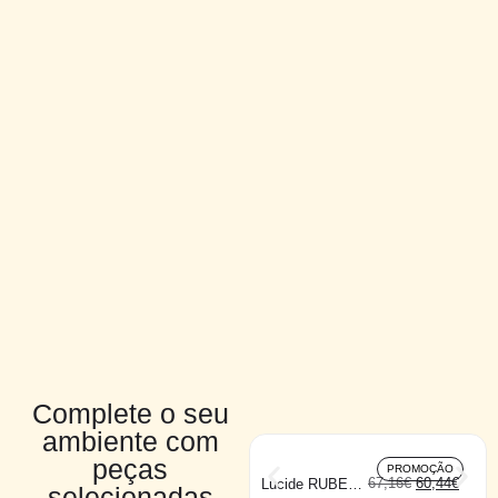
Complete o seu
ambiente com
peças
PROMOÇÃO
67,16
€
60,44
€
Lucide RUBEN
selecionadas
teto 2