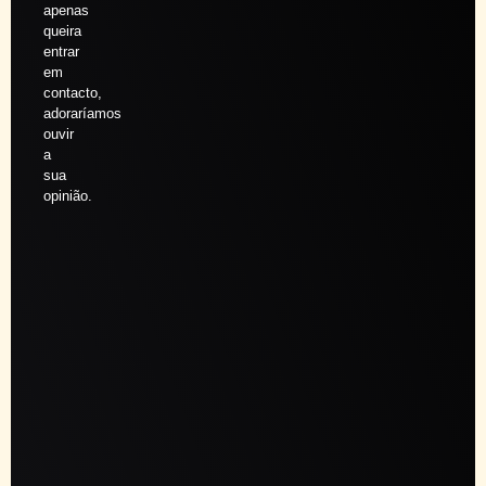
apenas
queira
entrar
em
contacto,
adoraríamos
ouvir
a
sua
opinião.
Agendar
sessão