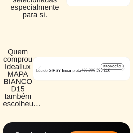
especialmente
para si.
Quem
comprou
Ideallux
PROMOÇÃO
436,90
€
393,21
€
Lucide GIPSY linear preta
MAPA
BIANCO
D15
também
escolheu…