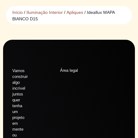
Início
/
Iluminação Interior
/
Apliques
/ Ideallux MAPA
BIANCO D15
Área legal
Vamos
construir
algo
incrível
juntos
quer
tenha
um
projeto
em
mente
ou