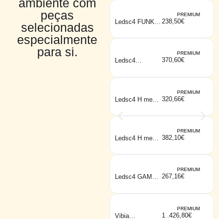
ambiente com
peças
PREMIUM
238,50
€
Ledsc4 FUNK
selecionadas
pé marron
especialmente
para si.
PREMIUM
370,60
€
Ledsc4
ORGANIC pé
preto
PREMIUM
320,66
€
Ledsc4 H mesa
preto
PREMIUM
382,10
€
Ledsc4 H mesa
dourado
PREMIUM
267,16
€
Ledsc4 GAMMA
mesa dourado
PREMIUM
1 .426,80
€
Vibia