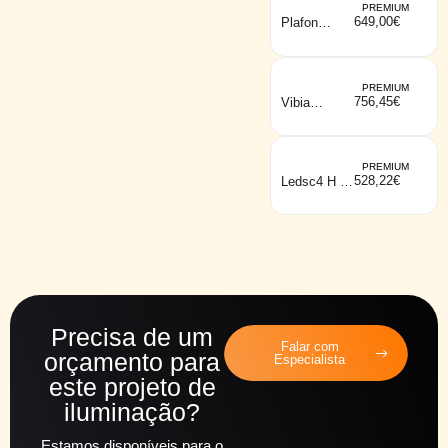
PREMIUM
649,00
€
Plafon
ASTERIA
UP cinza
antracite
PREMIUM
756,45
€
Vibia
MAYFAIR
mesa
branco
PREMIUM
528,22
€
Ledsc4 H pé
preto
Precisa de um
Falar com
orçamento para
Especialista
este projeto de
iluminação?
Estamos disponíveis para o