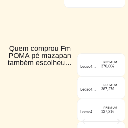
FLAMINGO
Quem comprou Fm
POMA pé mazapan
também escolheu…
PREMIUM
370,60
€
Ledsc4
ORGANIC
pé preto
PREMIUM
387,27
€
Ledsc4
GAMMA pé
dourado
PREMIUM
137,21
€
Ledsc4
SIMPLY
mesa preto