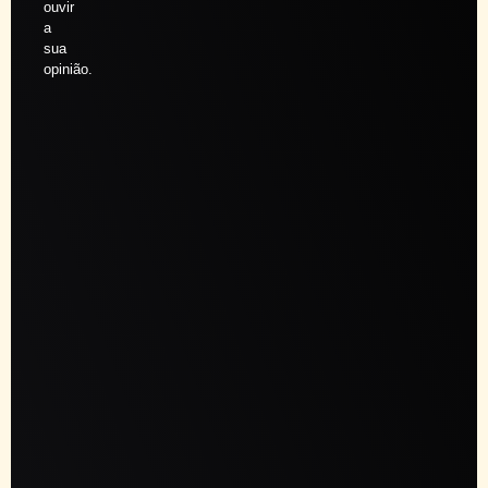
ouvir
a
sua
opinião.
Agendar
sessão