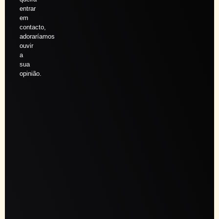
entrar
em
contacto,
adoraríamos
ouvir
a
sua
opinião.
Agendar
sessão