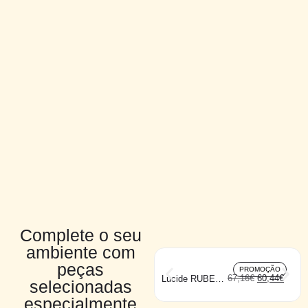
Complete o seu
ambiente com
peças
PROMOÇÃO
67,16
€
60,44
€
Lucide RUBEN
selecionadas
teto 2
especialmente