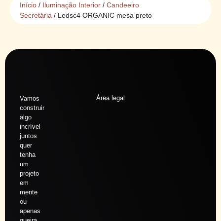
Início
/
Iluminação Interior
/
Candeeiro
Secretária
/ Ledsc4 ORGANIC mesa preto
Área legal
Vamos
construir
algo
incrível
juntos
quer
tenha
um
projeto
em
mente
ou
apenas
queira