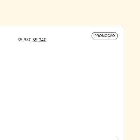
PROMOÇÃO
65,93
€
59,34
€