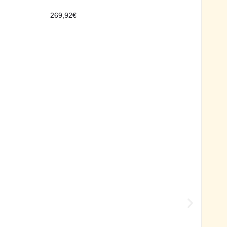
269,92
€
Luci