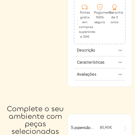
Portes
Pagamento
Garantia
grátis
100%
de 3
em
seguro
anos
compras
superiores
a 50€
Descrição
Características
Avaliações
Complete o seu
ambiente com
peças
85,90
€
Suspensão
selecionadas
HORNWOOD