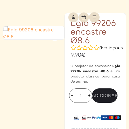
Eglo 99206
encastre
Ø8.6
0
avaliações
9,90
€
O projetor de encastrar
Eglo
99206 encastre Ø8.6
é um
produto clássico para casa
de banho.
−
+
ADICIONAR