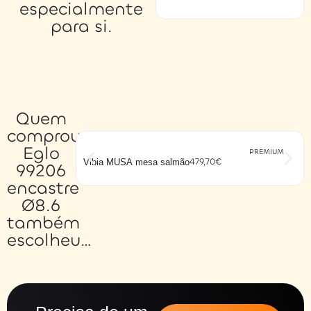
especialmente
para si.
Quem
comprou
Eglo
PREMIUM
479,70
€
Vibia MUSA mesa salmão
99206
encastre
Ø8.6
também
escolheu…