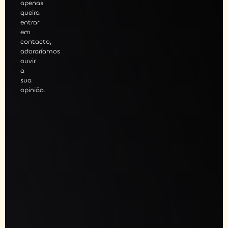
apenas
queira
entrar
em
contacto,
adoraríamos
ouvir
a
sua
opinião.
gendar
sessão