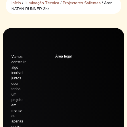
Início
/
Iluminação Técnica
/
Projectores Salientes
/ Aron
NATAN RUNNER 3br
Área legal
Vamos
construir
algo
incrível
juntos
quer
tenha
um
projeto
em
mente
ou
apenas
queira