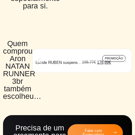
para si.
Quem
comprou
Aron
PROMOÇÃO
198,77
€
178,89
€
Lucide RUBEN suspensão
NATAN
grande
RUNNER
3br
também
escolheu…
Precisa de um
Falar com
Especialista