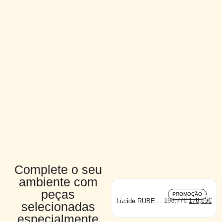
Complete o seu
ambiente com
peças
PROMOÇÃO
198,77
€
178,89
€
Lucide RUBEN
selecionadas
suspensão
grande
especialmente