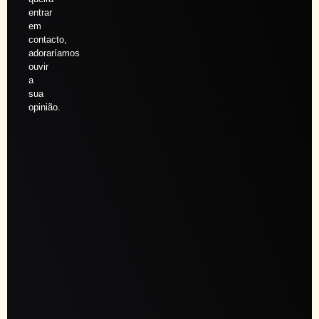
entrar
em
contacto,
adoraríamos
ouvir
a
sua
opinião.
Agendar
sessão