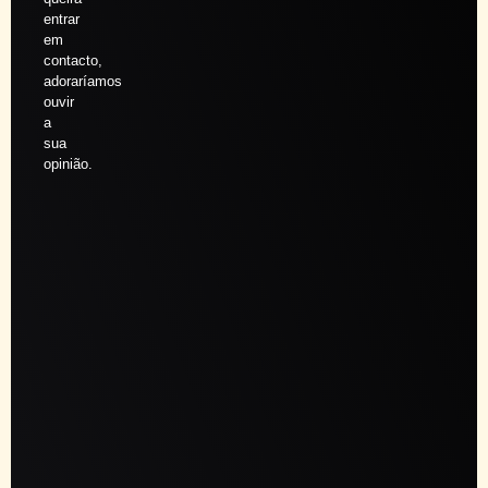
entrar
em
contacto,
adoraríamos
ouvir
a
sua
opinião.
Agendar
sessão