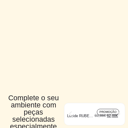
Complete o seu
ambiente com
peças
PROMOÇÃO
69,86
€
62,88
€
Lucide RUBEN
selecionadas
plafon1
especialmente