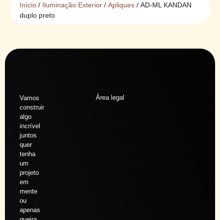
Início
/
Iluminação Exterior
/
Apliques
/ AD-ML KANDAN
duplo preto
Área legal
Vamos
construir
algo
incrível
juntos
quer
tenha
um
projeto
em
mente
ou
apenas
queira