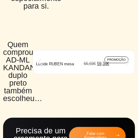
para si.
Quem
comprou
AD-ML
PROMOÇÃO
65,93
€
59,34
€
Lucide RUBEN mesa
KANDAN
duplo
preto
também
escolheu…
Precisa de um
Falar com
Especialista