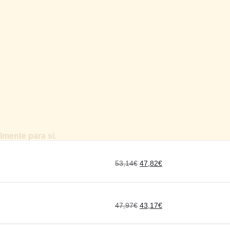
mente para si.
53,14
€
47,82
€
47,97
€
43,17
€