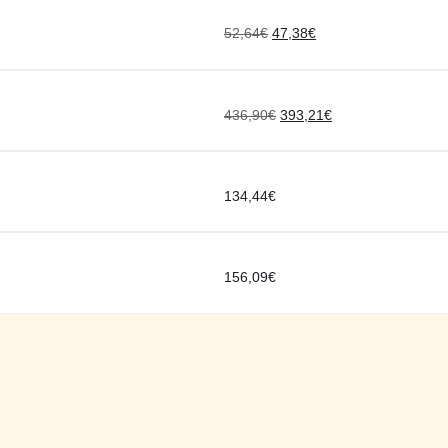
52,64
€
47,38
€
436,90
€
393,21
€
134,44
€
156,09
€