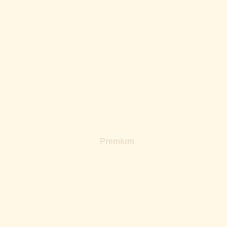
Premium
+34
VER GALERIA