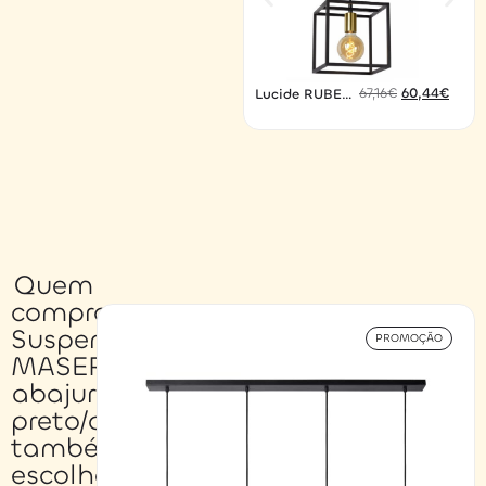
67,16
€
60,44
€
Lucide RUBEN
teto 2
Quem
comprou
Suspensão
PROMOÇÃO
MASERLO
abajur
preto/dourado
também
escolheu…