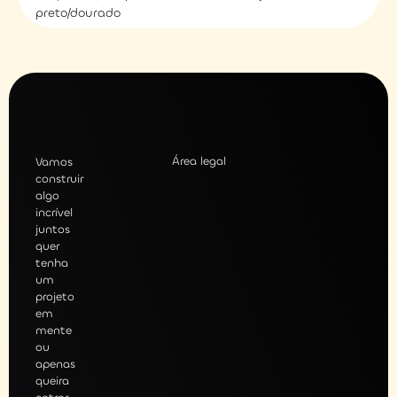
preto/dourado
Área legal
Vamos
construir
algo
incrível
juntos
quer
tenha
um
projeto
em
mente
ou
apenas
queira