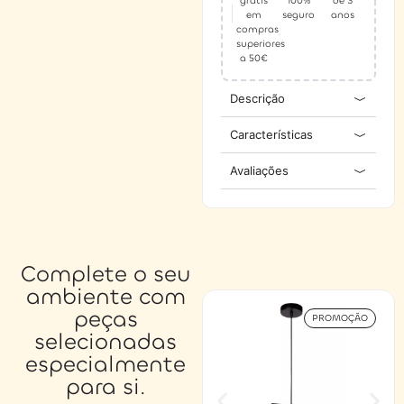
grátis
100%
de 3
em
seguro
anos
compras
superiores
a 50€
Descrição
Características
Avaliações
Complete o seu
ambiente com
peças
PROMOÇÃO
selecionadas
especialmente
para si.