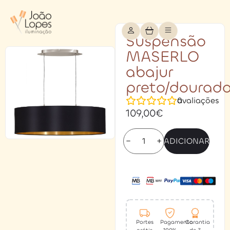
Suspensão
MASERLO
abajur
preto/dourad
0
avaliações
109,00
€
−
+
ADICIONAR
Portes
Pagamento
Garantia