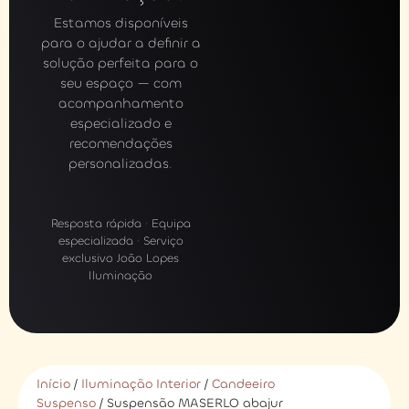
Estamos disponíveis
para o ajudar a definir a
solução perfeita para o
seu espaço — com
acompanhamento
especializado e
recomendações
personalizadas.
Resposta rápida · Equipa
especializada · Serviço
exclusivo João Lopes
Iluminação
Início
/
Iluminação Interior
/
Candeeiro
Suspenso
/ Suspensão MASERLO abajur