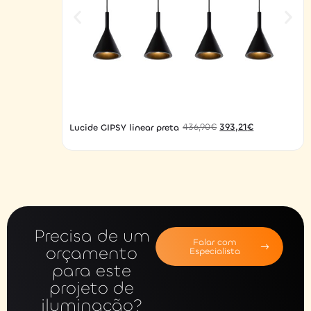
436,90
€
393,21
€
Lucide GIPSY linear preta
Precisa de um
Falar com
orçamento
Especialista
para este
projeto de
iluminação?