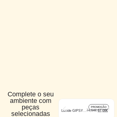
Complete o seu
ambiente com
peças
PROMOÇÃO
74,54
€
67,08
€
Lucide GIPSY
selecionadas
cilindro
suspenso