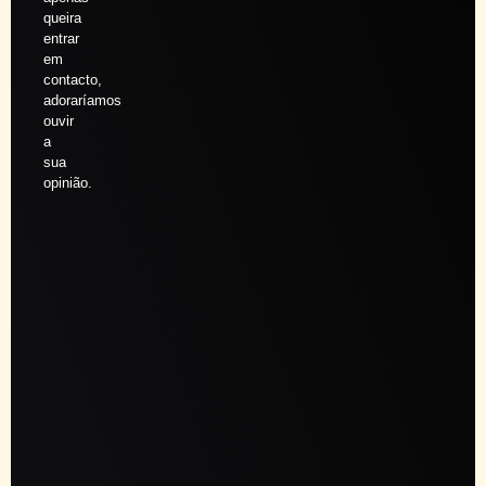
queira
entrar
em
contacto,
adoraríamos
ouvir
a
sua
opinião.
Agendar
sessão