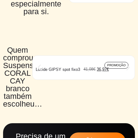
especialmente
para si.
Quem
comprou
Suspensão
PROMOÇÃO
41,08
€
36,97
€
Lucide GIPSY spot fixo3
CORAL
CAY
branco
também
escolheu…
Precisa de um