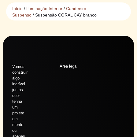
Início
/
Iluminação Interior
/
Candeeiro
Suspenso
/ Suspensão CORAL CAY branco
Área legal
Vamos
construir
algo
incrível
juntos
quer
tenha
um
projeto
em
mente
ou
apenas