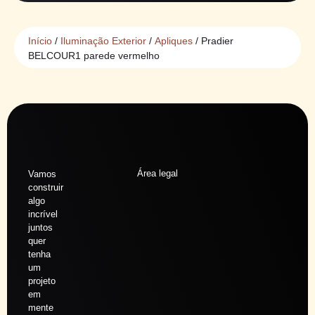
Início
/
Iluminação Exterior
/
Apliques
/ Pradier
BELCOUR1 parede vermelho
Área legal
Vamos
construir
algo
incrível
juntos
quer
tenha
um
projeto
em
mente