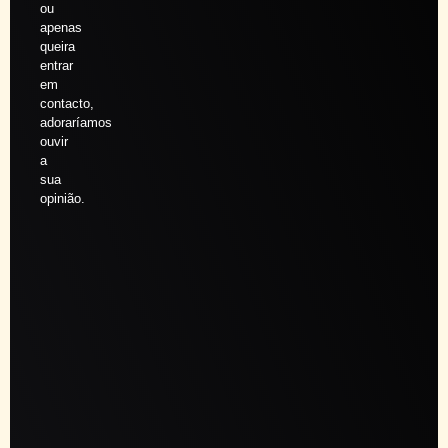
ou
apenas
queira
entrar
em
contacto,
adoraríamos
ouvir
a
sua
opinião.
Agendar
sessão