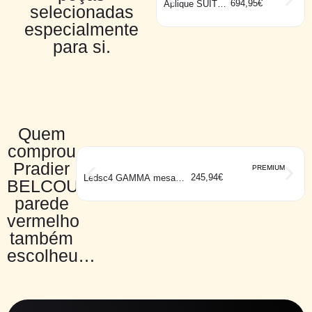
694,95
€
Aplique SUITE
selecionadas
branco
especialmente
para si.
Quem
comprou
Pradier
PREMIUM
245,94
€
Ledsc4 GAMMA mesa
BELCOUR1
preto
parede
vermelho
também
escolheu…