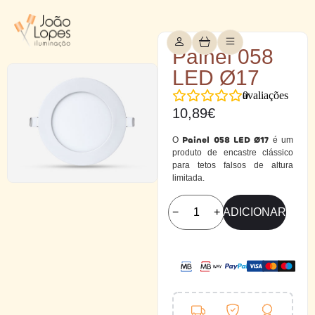
Painel 058
LED Ø17
0
avaliações
10,89
€
Painel 058 LED Ø17
O
é um
produto de encastre clássico
para tetos falsos de altura
limitada.
−
+
ADICIONAR