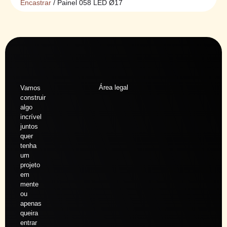
Encastrar
/ Painel 058 LED Ø17
Área legal
Vamos
construir
algo
incrível
juntos
quer
tenha
um
projeto
em
mente
ou
apenas
queira
entrar