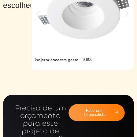
escolheu…
Projetor encastre gesso
9,80
€
1015
Precisa de um
Falar com
orçamento
Especialista
para este
projeto de