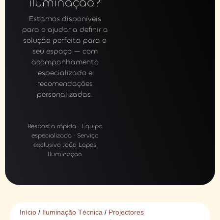
iluminação?
Estamos disponíveis
para o ajudar a definir a
solução perfeita para o
seu espaço — com
acompanhamento
especializado e
recomendações
personalizadas.
Resposta rápida · Equipa
especializada · Serviço
exclusivo João Lopes
Iluminação
Início
/
Iluminação Técnica
/
Projectores