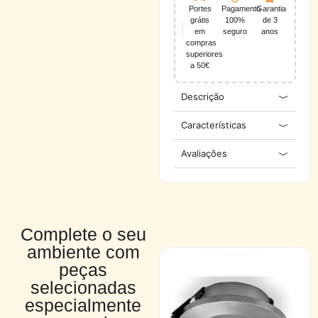
Portes
Pagamento
Garantia
grátis
100%
de 3
em
seguro
anos
compras
superiores
a 50€
Descrição
Características
Avaliações
Complete o seu
ambiente com
peças
selecionadas
especialmente