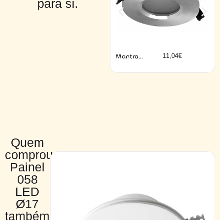
para si.
Mantra
11,04
€
ATLANTIS
níquel IP54
Quem
comprou
Painel
058
LED
Ø17
também