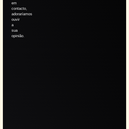
em
contacto,
adoraríamos
ouvir
a
sua
opinião.
Agendar
sessão