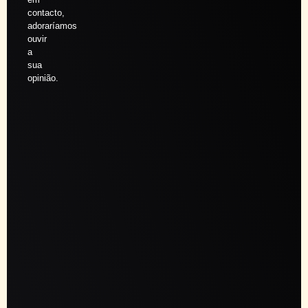
contacto,
adoraríamos
ouvir
a
sua
opinião.
Agendar
sessão