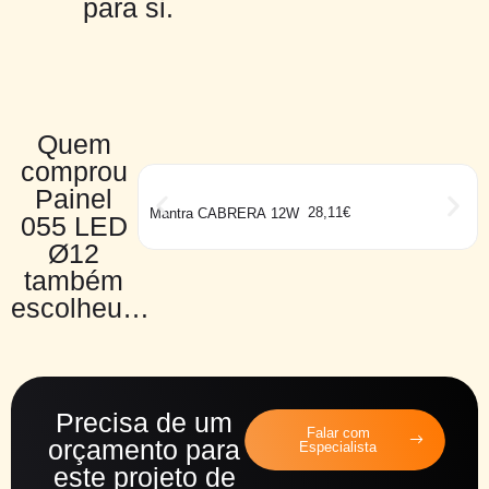
para si.
Quem
comprou
Painel
28,11
€
Mantra CABRERA 12W
055 LED
Ø12
também
escolheu…
Precisa de um
Falar com
orçamento para
Especialista
este projeto de