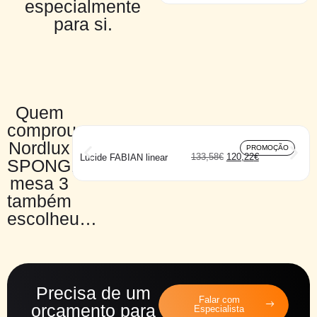
especialmente
para si.
Quem
comprou
Nordlux
PROMOÇÃO
133,58
€
120,22
€
Lucide FABIAN linear
SPONGE
mesa 3
também
escolheu…
Precisa de um
Falar com
orçamento para
Especialista