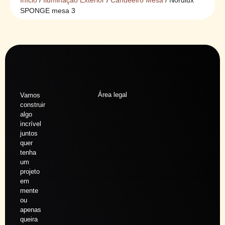
SPONGE mesa 3
Área legal
Vamos
construir
algo
incrível
juntos
quer
tenha
um
projeto
em
mente
ou
apenas
queira