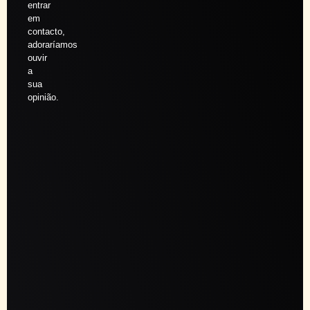
entrar
em
contacto,
adoraríamos
ouvir
a
sua
opinião.
Agendar
sessão