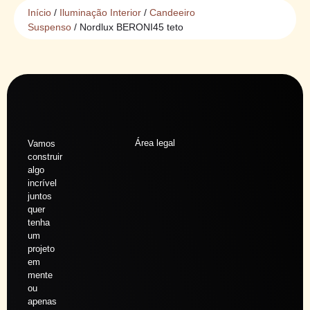
Início
/
Iluminação Interior
/
Candeeiro
Suspenso
/ Nordlux BERONI45 teto
Área legal
Vamos
construir
algo
incrível
juntos
quer
tenha
um
projeto
em
mente
ou
apenas