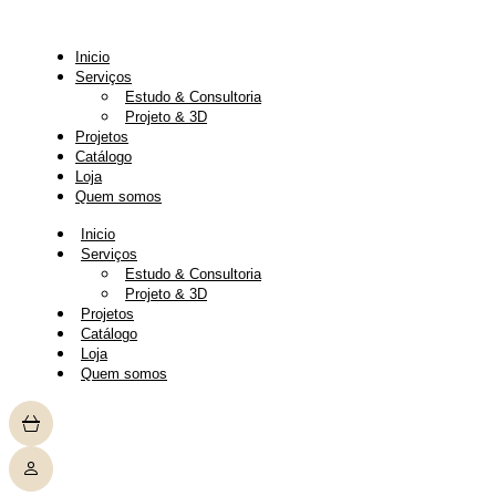
Pular
para
o
Inicio
conteúdo
Serviços
Estudo & Consultoria
Projeto & 3D
Projetos
Catálogo
Loja
Quem somos
Inicio
Serviços
Estudo & Consultoria
Projeto & 3D
Projetos
Catálogo
Loja
Quem somos