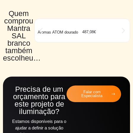
Quem
comprou
Mantra
487,08
€
Aromas ATOM dourado
SAL
branco
também
escolheu…
Precisa de um
Falar com
orçamento para
Especialista
este projeto de
iluminação?
Estamos disponíveis para o
ajudar a definir a solução