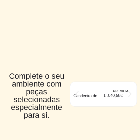
Complete o seu
ambiente com
peças
PREMIUM
1 .040,58
€
Candeeiro de pé
selecionadas
grande
VIRGINIA
especialmente
branco
para si.