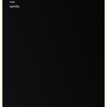
sua
opinião.
Agendar
sessão