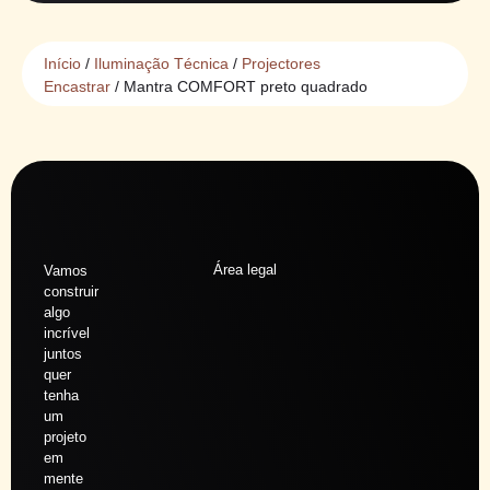
Início
/
Iluminação Técnica
/
Projectores
Encastrar
/ Mantra COMFORT preto quadrado
Área legal
Vamos
construir
algo
incrível
juntos
quer
tenha
um
projeto
em
mente