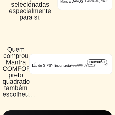
Desde 46,78€
Mantra DAVOS
selecionadas
especialmente
para si.
Quem
comprou
Mantra
PROMOÇÃO
436,90
€
393,21
€
Lucide GIPSY linear preta
COMFORT
preto
quadrado
também
escolheu…