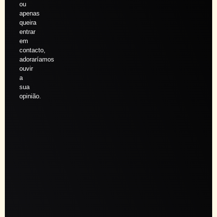
ou
apenas
queira
entrar
em
contacto,
adoraríamos
ouvir
a
sua
opinião.
Agendar
sessão