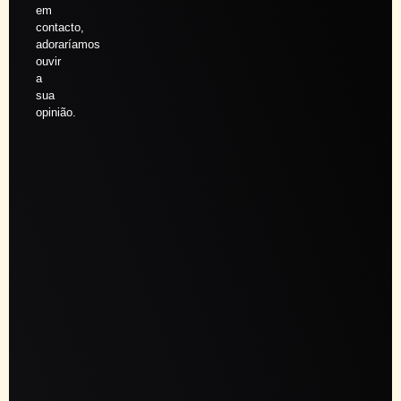
em
contacto,
adoraríamos
ouvir
a
sua
opinião.
Agendar
sessão