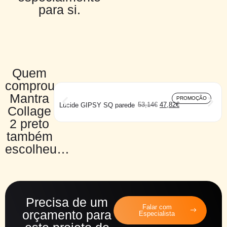
para si.
Quem
comprou
Mantra
PROMOÇÃO
53,14
€
47,82
€
Lucide GIPSY SQ parede
Collage
2 preto
também
escolheu…
Precisa de um
Falar com
orçamento para
Especialista