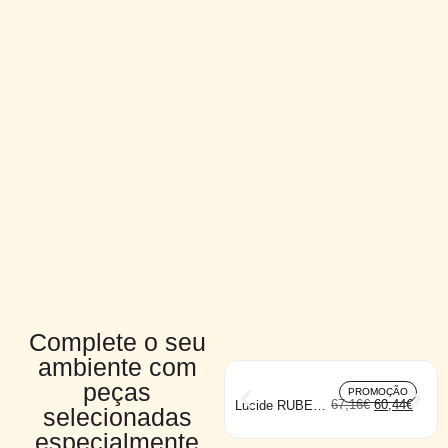
Complete o seu
ambiente com
peças
PROMOÇÃO
67,16
€
60,44
€
Lucide RUBEN
selecionadas
teto 2
especialmente