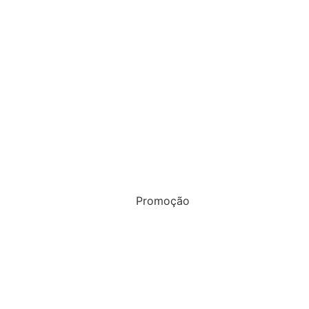
+2
Promoção
VER GALERIA