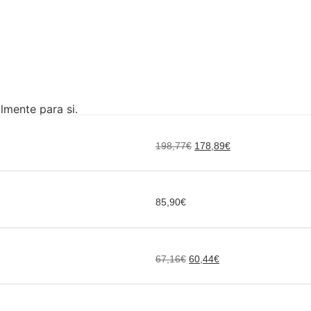
mente para si.
198,77
€
178,89
€
85,90
€
67,16
€
60,44
€