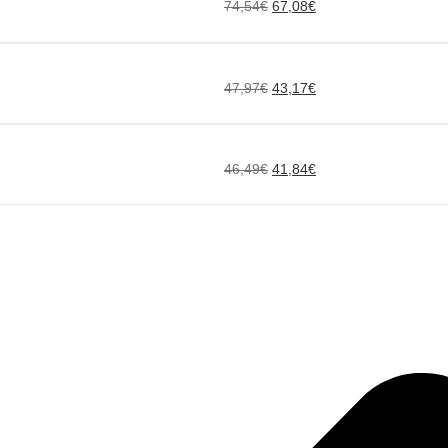
74,54
€
67,08
€
47,97
€
43,17
€
46,49
€
41,84
€