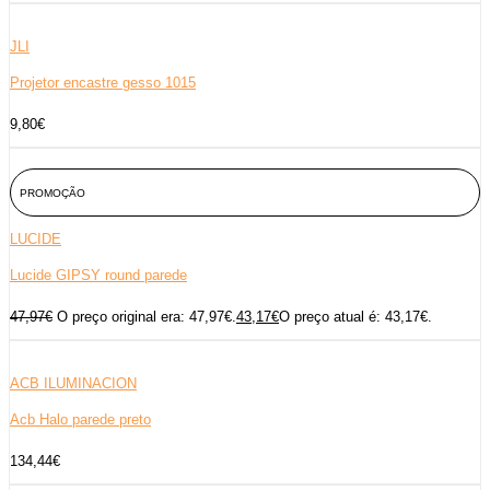
JLI
Projetor encastre gesso 1015
9,80
€
PROMOÇÃO
LUCIDE
Lucide GIPSY round parede
47,97
€
O preço original era: 47,97€.
43,17
€
O preço atual é: 43,17€.
ACB ILUMINACION
Acb Halo parede preto
134,44
€