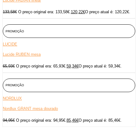
Lucide FABIAN linear
133,58
€
O preço original era: 133,58€.
120,22
€
O preço atual é: 120,22€.
PROMOÇÃO
LUCIDE
Lucide RUBEN mesa
65,93
€
O preço original era: 65,93€.
59,34
€
O preço atual é: 59,34€.
PROMOÇÃO
NORDLUX
Nordlux GRANT mesa dourado
94,95
€
O preço original era: 94,95€.
85,46
€
O preço atual é: 85,46€.