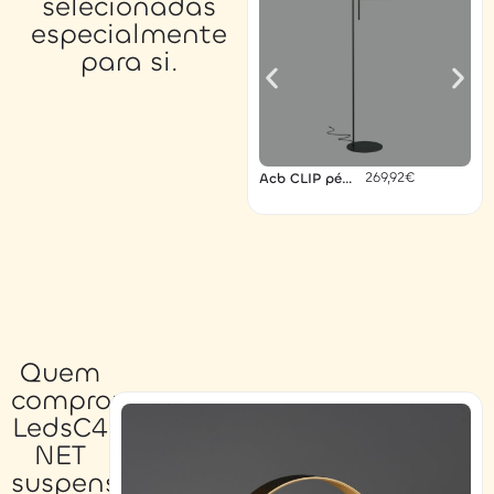
selecionadas
especialmente
para si.
269,92
€
Acb CLIP pé
preto
Quem
comprou
LedsC4
NET
suspenso