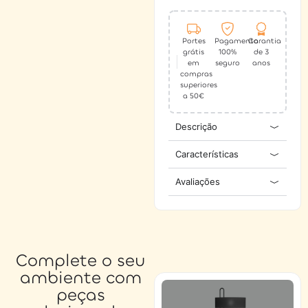
Portes
Pagamento
Garantia
grátis
100%
de 3
em
seguro
anos
compras
superiores
a 50€
Descrição
Características
Avaliações
Complete o seu
ambiente com
peças