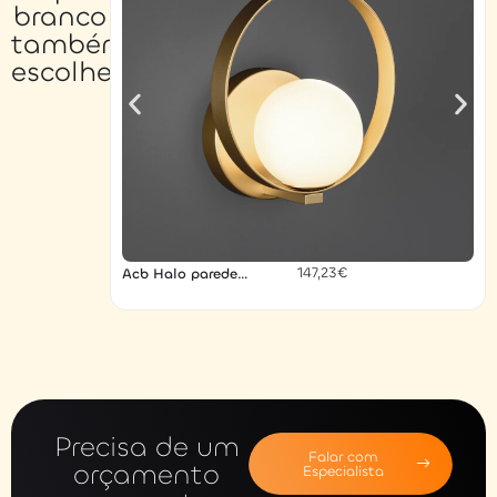
branco
também
escolheu…
147,23
€
Acb Halo parede
dourado
Precisa de um
Falar com
orçamento
Especialista