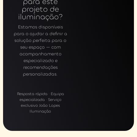
para este
projeto de
iluminação?
Estamos disponíveis
para o ajudar a definir a
solução perfeita para o
seu espaço — com
acompanhamento
especializado e
recomendações
personalizadas.
Resposta rápida · Equipa
especializada · Serviço
exclusivo João Lopes
Iluminação