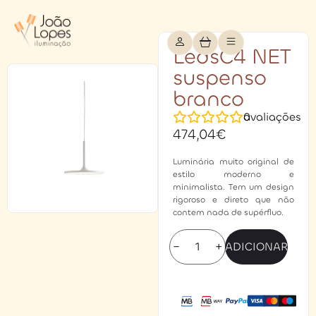
LedsC4 NET
suspenso
branco
0
avaliações
474,04
€
Luminária muito original de
estilo moderno e
minimalista. Tem um design
rigoroso e direto que não
contem nada de supérfluo.
−
+
ADICIONAR