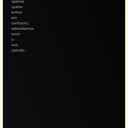
apenas
queira
entrar
em
contacto,
adoraríamos
ouvir
a
sua
opinião.
gendar
sessão