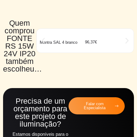
Quem
comprou
FONTE
96,37
€
Mantra SAL 4 branco
RS 15W
24V IP20
também
escolheu…
Precisa de um
Falar com
orçamento para
Especialista
este projeto de
iluminação?
Estamos disponíveis para o